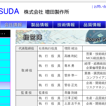
｜
お問い
代表取締役
社長執行役員
増田 靖治
営業・技術統
執 行 役 員
高橋 利紀
MCG統括責任
経理・総務統括
執 行 役 員
青木 勇
企業倫理委員
取 締 役
業務・購買統括
執 行 役 員
菅井 準一
コンプライア
企画・開発統
執 行 役 員
菅谷 正光
リスクマネジ
監 査 役
監査役
斉藤 則雄
執 行 役 員
江澤 正昭
生産・品質統
執 行 役 員
土居 左千夫
企画・開発統