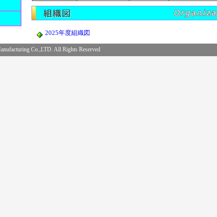
2025年度組織図
ufacturing Co.,LTD. All Rights Reserved