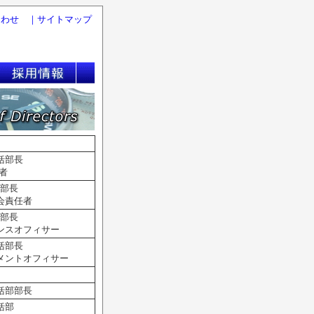
合わせ
｜
サイトマップ
括部長
者
部長
会責任者
部長
ンスオフィサー
括部長
メントオフィサー
括部部長
括部